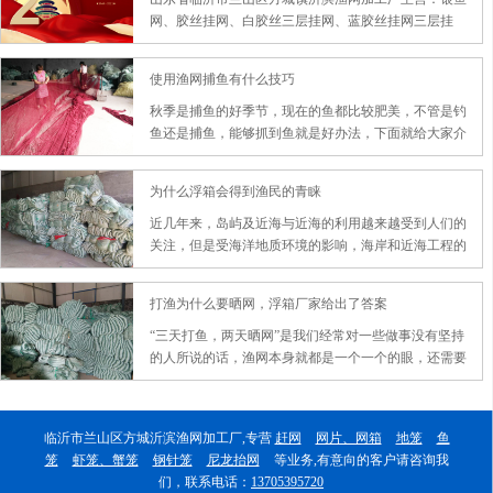
网、胶丝挂网、白胶丝三层挂网、蓝胶丝挂网三层挂
网、尼龙三层挂网拉网、尼龙挂篼拉网、单丝拉网撒
网、网箱、漂箱、小虾笼、天笼、地笼、海笼、网箱、
使用渔网捕鱼有什么技巧
皮裤、雨衣、鸟网、斑鸠网、山鸡网、果园稻谷防鸟
网、扑网、尼龙专盖底层鲤鱼网、专扑底层鱼网、专引
秋季是捕鱼的好季节，现在的鱼都比较肥美，不管是钓
小鱼网、灯照小鱼网、花百莲赶网、电网成套设备等各
鱼还是捕鱼，能够抓到鱼就是好办法，下面就给大家介
种捕捞工具。
绍一下捕鱼时需要注意的事情。
为什么浮箱会得到渔民的青睐
近几年来，岛屿及近海与近海的利用越来越受到人们的
关注，但是受海洋地质环境的影响，海岸和近海工程的
条件比较恶劣，施工时的交通和装卸货物相对较困难，
尤其是对于岛屿而言，更加艰难。这个时候浮箱就开始
打渔为什么要晒网，浮箱厂家给出了答案
发挥它的作用了，在应用中逐渐显现出了宽广的前景。
“三天打鱼，两天晒网”是我们经常对一些做事没有坚持
的人所说的话，渔网本身就都是一个一个的眼，还需要
晒吗？答案是肯定的，渔网也是需要晒得，晒网也不仅
仅只是晒网，也是补网。
临沂市兰山区方城沂滨渔网加工厂,专营
赶网
网片、网箱
地笼
鱼
笼
虾笼、蟹笼
钢针笼
尼龙抬网
等业务,有意向的客户请咨询我
们，联系电话：
13705395720