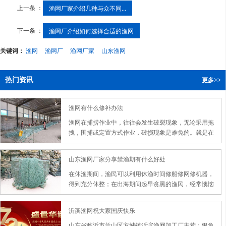
上一条 ：
渔网厂家介绍几种与众不同...
下一条 ：
渔网厂介绍如何选择合适的渔网
关键词：
渔网
渔网厂
渔网厂家
山东渔网
热门资讯
更多>>
渔网有什么修补办法
渔网在捕捞作业中，往往会发生破裂现象，无论采用拖
拽，围捕或定置方式作业，破损现象是难免的。就是在
渔网存放期间，由于保管不当或被动物撤啄，同样会发
生类似情况。
山东渔网厂家分享禁渔期有什么好处
在休渔期间，渔民可以利用休渔时间修船修网修机器，
得到充分休整；在出海期间起早贪黑的渔民，经常懊恼
于错过了孩子的成长，没有好好陪伴家人，也在可以此
期间给予了家人足够的爱与陪伴；休渔期间少捕的产
沂滨渔网祝大家国庆快乐
量，可以在开捕后补回，而且其渔获质优价高。
山东省临沂市兰山区方城镇沂滨渔网加工厂主营：银鱼