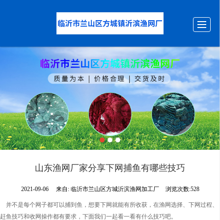
首页
产品展示
新闻动态
图库展示
公司介绍
留言反馈
联系我们
LBS
山东渔网厂家分享下网捕鱼有哪些技巧
2021-09-06
来自:
临沂市兰山区方城沂滨渔网加工厂
浏览次数:528
并不是每个网子都可以捕到鱼，想要下网就能有所收获，在渔网选择、下网过程、
赶鱼技巧和收网操作都有要求，下面我们一起看一看有什么技巧吧。