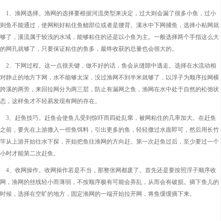
1、渔网选择。渔网的选择要根据河流类型来决定，过大则会漏了很多小鱼，过小
则鱼不能通过，使网刚好粘住鱼鳃部位或者是腰背。溪水中下网捕鱼，选择小粘网就
够了，溪流属于较浅的水域，能够粘住的还是以小鱼为主。一般选择两个手指这么大
的网孔就够了，只要保证粘住的鱼多，最终收获的总量也会很大的。
2、下网过程。这一点很关键，做不好的话，鱼会从缝隙中逃走。选择在水流动相
对静止的地方下网，水不能够太深，没过渔网不到半米就够了，以浮子为顺序拉网横
跨溪的两旁，来回拉网分为两三层，防止有漏网之鱼，渔网在水中处于自然的松弛状
态，这样鱼才不轻易发现有网的存在。
3、赶鱼技巧。赶鱼会使鱼儿受到惊吓而四处乱窜，被网粘住的几率加大。在赶鱼
之前，要先在上游撒入一些鱼饵料，引出更多的鱼，轻轻撒过水面即可，然后用长竹
竿从上游开始往水下探，开始把鱼往渔网的方向赶。第一次赶鱼过后，至少要过一个
小时才能第二次赶鱼。
4、收网操作。收网操作若是不当，那整张网都废了。首先还是要按照浮子顺序收
网，渔网的丝线轻小而薄弱，不按顺序极有可能会弄乱，从而会有破损。摘下鱼儿的
时候，选择在空旷的地方，固定渔网的一端开始拉开网，将鱼缓缓摘下来。