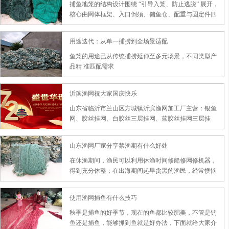
捕鱼地笼的结构设计围绕 “引导入笼、防止逃脱” 展开，
核心由网体框架、入口倒须、储鱼仓、配重与固定件四
部分组成，材质以耐腐蚀柔性材料为主
用途迭代：从单一捕捞到全场景适配
鱼笼的用途已从传统捕捞延伸至多元场景，不同类型产
品精 准匹配需求
沂滨渔网祝大家国庆快乐
山东省临沂市兰山区方城镇沂滨渔网加工厂主营：银鱼
网、胶丝挂网、白胶丝三层挂网、蓝胶丝挂网三层挂
网、尼龙三层挂网拉网、尼龙挂篼拉网、单丝拉网撒
网、网箱、漂箱、小虾笼、天笼、地笼、海笼、网箱、
山东渔网厂家分享禁渔期有什么好处
皮裤、雨衣、鸟网、斑鸠网、山鸡网、果园稻谷防鸟
网、扑网、尼龙专盖底层鲤鱼网、专扑底层鱼网、专引
在休渔期间，渔民可以利用休渔时间修船修网修机器，
小鱼网、灯照小鱼网、花百莲赶网、电网成套设备等各
得到充分休整；在出海期间起早贪黑的渔民，经常懊恼
种捕捞工具。
于错过了孩子的成长，没有好好陪伴家人，也在可以此
期间给予了家人足够的爱与陪伴；休渔期间少捕的产
使用渔网捕鱼有什么技巧
量，可以在开捕后补回，而且其渔获质优价高。
秋季是捕鱼的好季节，现在的鱼都比较肥美，不管是钓
鱼还是捕鱼，能够抓到鱼就是好办法，下面就给大家介